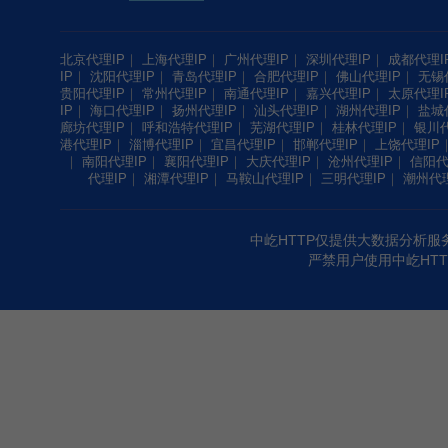
北京代理IP
｜
上海代理IP
｜
广州代理IP
｜
深圳代理IP
｜
成都代理I
IP
｜
沈阳代理IP
｜
青岛代理IP
｜
合肥代理IP
｜
佛山代理IP
｜
无锡
贵阳代理IP
｜
常州代理IP
｜
南通代理IP
｜
嘉兴代理IP
｜
太原代理I
IP
｜
海口代理IP
｜
扬州代理IP
｜
汕头代理IP
｜
湖州代理IP
｜
盐城
廊坊代理IP
｜
呼和浩特代理IP
｜
芜湖代理IP
｜
桂林代理IP
｜
银川代
港代理IP
｜
淄博代理IP
｜
宜昌代理IP
｜
邯郸代理IP
｜
上饶代理IP
｜
南阳代理IP
｜
襄阳代理IP
｜
大庆代理IP
｜
沧州代理IP
｜
信阳代
代理IP
｜
湘潭代理IP
｜
马鞍山代理IP
｜
三明代理IP
｜
潮州代理
中屹HTTP仅提供大数据分析服
严禁用户使用中屹HT